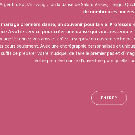
Argentin, Rock’n swing… ou la danse de Salon, Valses, Tango, Qui
de nombreuses années
 mariage première danse, un souvenir pour la vie. Professeu
ce à votre service pour créer une danse qui vous ressemble.
riage ! Étonnez vos amis et créez la surprise en ouvrant votre bal 
s cours seulement. Avec une chorégraphie personnalisée et unique, 
il suffit de préparer votre musique, de faire le premier pas et d’ima
votre première danse d’ouverture pour qu’elle soit
Depuis 39 ans, Malika organise des cours et accompagne les
en solo.
Des rythmes latinos, la bachata, la salsa, le cha-cha-cha, l
tre est une occasion de partager un moment dynamique, chaleureux
Rythmées, envoûtantes, entraînantes, les danses latines possèdent 
ENTRER
silhouette, muscler votre dos, assouplir votre c
s origines de Malika dance.
La danse orientale
… Celle des mouveme
aissance. Pour la plupart d’entre nous, danser procure souvent un 
hibe les plus timides et magnifie le corps… Malika dance vous guide