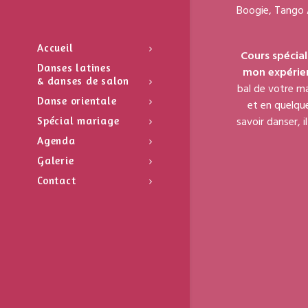
Boogie, Tango 
Accueil
Cours spécial
Danses latines
mon expérien
& danses de salon
bal de votre ma
Danse orientale
et en quelque
savoir danser, 
Spécial mariage
Agenda
Galerie
Contact
Les danses 
chaque rencon
rapidement ! 
Sans oublier le
note est ren
tensions, désin