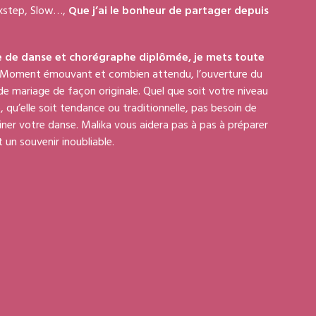
ckstep, Slow…,
Que j’ai le bonheur de partager depuis
.
re de danse et chorégraphe diplômée, je mets toute
Moment émouvant et combien attendu, l’ouverture du
de mariage de façon originale. Quel que soit votre niveau
qu’elle soit tendance ou traditionnelle, pas besoin de
giner votre danse. Malika vous aidera pas à pas à préparer
 un souvenir inoubliable.
 futurs mariés dans leurs projets.
e charleston, le swing, le rock swing ou encore le disco,
 et rempli d’énergie. Apprenez seul (e) et progressez
tous les ingrédients pour vous aider à entretenir votre
orps et vous divertir.
nts sensuels, où chaque geste est élégance, où chaque
immense bonheur, un bien-être qui défoule, apaise les
ra vers ces horizons lointains, laissez-vous emporter par